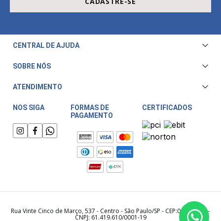
CADASTRE-SE
CENTRAL DE AJUDA
Central de Atendimento
SOBRE NÓS
Envio e Entrega
Quem Somos
ATENDIMENTO
Trocas e Devoluções
Nossa Loja
Televendas/WhatsApp: (11) 3228-5611
Fale Conosco
NOS SIGA
FORMAS DE
CERTIFICADOS
PAGAMENTO
Horário de atendimento:
Compra Segura
Segunda a Sexta das 08:00 às 17:30
Meu Cashback
Sábado das 08:00 às 15:00
Rua Vinte Cinco de Março, 537 - Centro - São Paulo/SP - CEP:01021-000 -
CNPJ: 61.419.610/0001-19