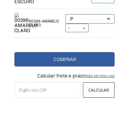
00396-AMARELO
CLARO
-
+
COMPRAR
Calcular frete e prazo
Não sei meu cep
CALCULAR