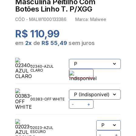
Masculina Peitilho Com
Botões Linho T. P/XGG
CÓD -
MALW1000133386
Marca:
Malwee
R$ 110,99
em
2
x
de
R$ 55,49
sem juros
02340-AZUL
CLARO
00383-OFF WHITE
-
+
02023-AZUL
ESCURO
-
+