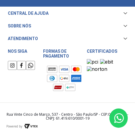
CENTRAL DE AJUDA
Central de Atendimento
SOBRE NÓS
Envio e Entrega
Quem Somos
ATENDIMENTO
Trocas e Devoluções
Nossa Loja
Televendas/WhatsApp: (11) 3228-5611
Fale Conosco
NOS SIGA
FORMAS DE
CERTIFICADOS
PAGAMENTO
Horário de atendimento:
Compra Segura
Segunda a Sexta das 08:00 às 17:30
Meu Cashback
Sábado das 08:00 às 15:00
Rua Vinte Cinco de Março, 537 - Centro - São Paulo/SP - CEP:01021-000 -
CNPJ: 61.419.610/0001-19
Powered by