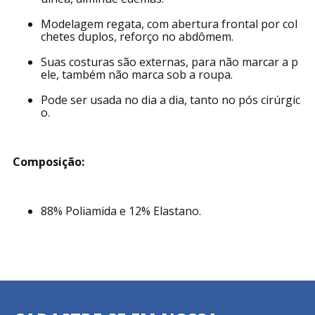
Modelador de alta compressão em lycra power.
Compressão ideal que estimula a circulação sang
uínea, diminue edemas.
Modelagem regata, com abertura frontal por col
chetes duplos, reforço no abdômem.
Suas costuras são externas, para não marcar a p
ele, também não marca sob a roupa.
Pode ser usada no dia a dia, tanto no pós cirúrgic
o.
Composição:
88% Poliamida e 12% Elastano.