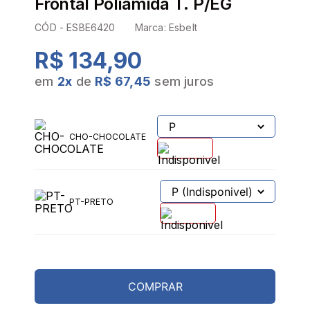
Frontal Poliamida T. P/EG
CÓD -
ESBE6420
Marca:
Esbelt
R$ 134,90
em
2
x
de
R$ 67,45
sem juros
PROVADOR VIRTUAL
TABELA DE MEDIDAS
CHO-CHOCOLATE
PT-PRETO