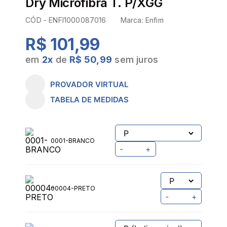
Dry Microfibra T. P/XGG
CÓD -
ENFI1000087016
Marca:
Enfim
R$ 101,99
em
2
x
de
R$ 50,99
sem juros
PROVADOR VIRTUAL
TABELA DE MEDIDAS
0001-BRANCO
-
+
00004-PRETO
-
+