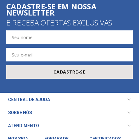
CADASTRE-SE EM NOSSA
NEWSLETTER
E RECEBA OFERTAS EXCLUSIVAS
CADASTRE-SE
CENTRAL DE AJUDA
Central de Atendimento
SOBRE NÓS
Envio e Entrega
Quem Somos
ATENDIMENTO
Trocas e Devoluções
Nossa Loja
Televendas/WhatsApp: (11) 3228-5611
Fale Conosco
NOS SIGA
FORMAS DE
CERTIFICADOS