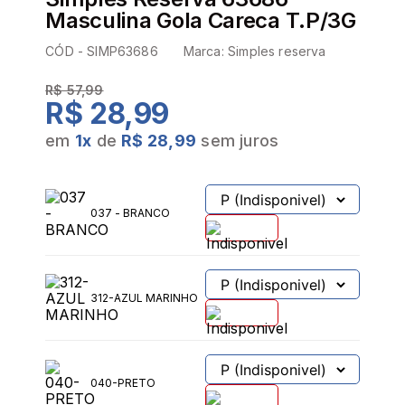
Masculina Gola Careca T.P/3G
CÓD -
SIMP63686
Marca:
Simples reserva
R$ 57,99
R$ 28,99
em
1
x
de
R$ 28,99
sem juros
037 - BRANCO
312-AZUL MARINHO
040-PRETO