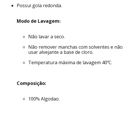
Produzida em meia malha de algodão, um tecido l
eve, que traz um caimento excelente e de toque
macio.
Possui gola redonda.
Modo de Lavagem:
Não lavar a seco.
Não remover manchas com solventes e não
usar alvejante a base de cloro.
Temperatura máxima de lavagem 40ºC.
Composição:
100% Algodao.