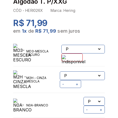
Algodão T. P/XXG
CÓD -
HERI026X
Marca:
Hering
R$ 71,99
em
1
x
de
R$ 71,99
sem juros
PROVADOR VIRTUAL
TABELA DE MEDIDAS
MD3-MESCLA
ESCURO
M2H - CINZA
MESCLA
-
+