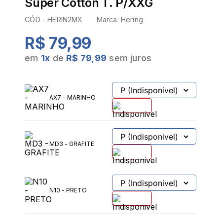
Super Cotton T. P/XXG
CÓD -
HERIN2MX
Marca:
Hering
R$ 79,99
em
1
x
de
R$ 79,99
sem juros
PROVADOR VIRTUAL
TABELA DE MEDIDAS
AX7 - MARINHO
MD3 - GRAFITE