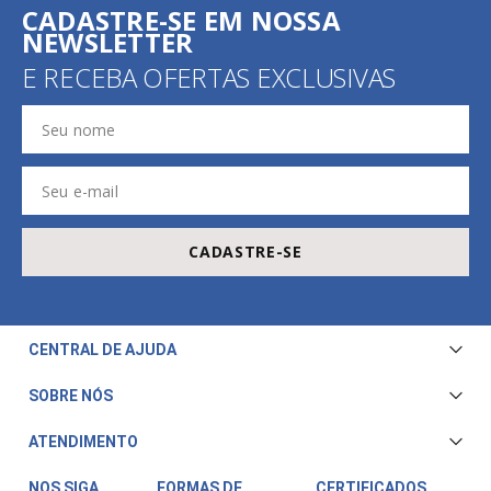
CADASTRE-SE EM NOSSA
NEWSLETTER
E RECEBA OFERTAS EXCLUSIVAS
CADASTRE-SE
CENTRAL DE AJUDA
Central de Atendimento
SOBRE NÓS
Envio e Entrega
Quem Somos
ATENDIMENTO
Trocas e Devoluções
Nossa Loja
Televendas/WhatsApp: (11) 3228-5611
Fale Conosco
NOS SIGA
FORMAS DE
CERTIFICADOS