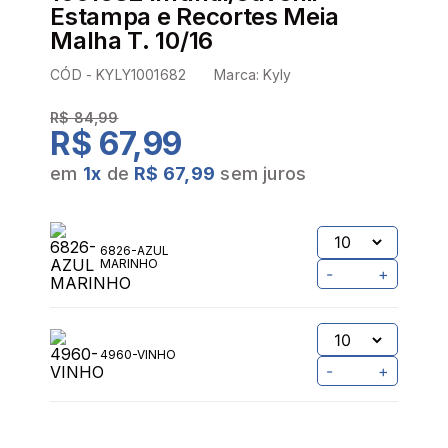
Estampa e Recortes Meia
Malha T. 10/16
CÓD -
KYLY1001682
Marca:
Kyly
R$ 84,99
R$ 67,99
em
1
x
de
R$ 67,99
sem juros
6826-AZUL
MARINHO
-
+
4960-VINHO
-
+