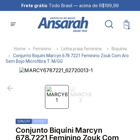
 grátis
Todo Brasil — acima de R$199,99
Frete grátis
Exclusivo
Feminino
Linha praia feminina
Biquínis
Conjunto Biquíni Marcyn 678.7221 Feminino Zouk Com Aro
Sem Bojo Microfibra T. M/GG
50%
OFF
OUTLET
Conjunto Biquíni Marcyn
678.7221 Feminino Zouk Com