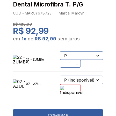
Dental Microfibra T. P/G
CÓD -
MARCY678723
Marca:
Marcyn
R$ 185,99
R$ 92,99
em
1
x
de
R$ 92,99
sem juros
22 - ZUMBA
-
+
07 - AZUL
COMPRAR