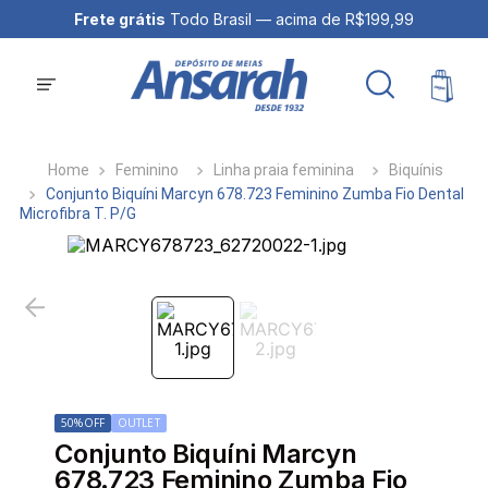
Frete grátis
Todo Brasil — acima de R$199,99
Feminino
Linha praia feminina
Biquínis
Conjunto Biquíni Marcyn 678.723 Feminino Zumba Fio Dental
Microfibra T. P/G
50%
OFF
OUTLET
Conjunto Biquíni Marcyn
678.723 Feminino Zumba Fio