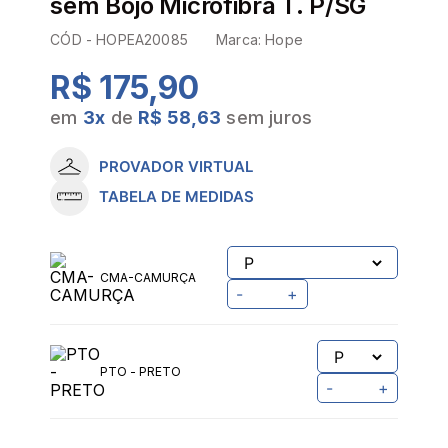
sem Bojo Microfibra T. P/SG
CÓD -
HOPEA20085
Marca:
Hope
R$ 175,90
em
3
x
de
R$ 58,63
sem juros
PROVADOR VIRTUAL
TABELA DE MEDIDAS
CMA-CAMURÇA
-
+
PTO - PRETO
-
+