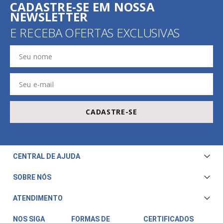
CADASTRE-SE EM NOSSA
NEWSLETTER
E RECEBA OFERTAS EXCLUSIVAS
CADASTRE-SE
CENTRAL DE AJUDA
Central de Atendimento
SOBRE NÓS
Envio e Entrega
Quem Somos
ATENDIMENTO
Trocas e Devoluções
Nossa Loja
Televendas/WhatsApp: (11) 3228-5611
Fale Conosco
NOS SIGA
FORMAS DE
CERTIFICADOS