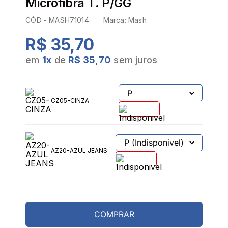
Microfibra T. P/GG
CÓD -
MASH71014
Marca:
Mash
R$ 35,70
em
1
x
de
R$ 35,70
sem juros
CZ05-CINZA
AZ20-AZUL JEANS
COMPRAR