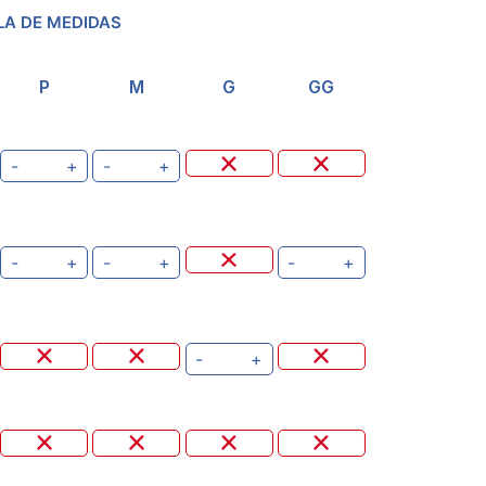
LA DE MEDIDAS
P
M
G
GG
-
+
-
+
-
+
-
+
-
+
-
+