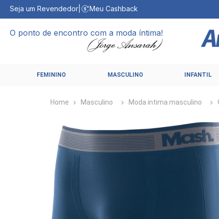
Seja um Revendedor
|
Meu Cashback
O ponto de encontro com a moda íntima!
FEMININO
MASCULINO
INFANTIL
Masculino
Moda intima masculino