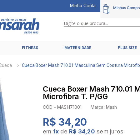
Minha Conta
Digite o que procura...
TERMOS MAIS BUSCADOS
FITNESS
MATERNIDADE
PLUS SIZE
1
º
calcinhas
2
º
pijamas
Cueca
Cueca Boxer Mash 710.01 Masculina Sem Costura Microfib
3
º
cuecas
4
º
kit
Cueca Boxer Mash 710.01 
5
º
sutiã liz
Microfibra T. P/GG
6
º
sutias
CÓD -
MASH71001
Marca:
Mash
7
º
sutiã plus size
R$ 34,20
8
º
hering intimates
em
1
x
de
R$ 34,20
sem juros
9
º
pijama