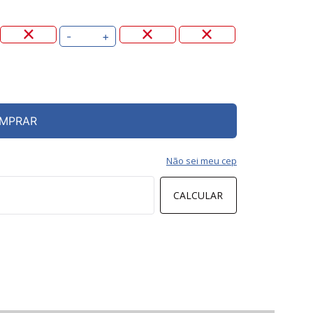
-
+
MPRAR
Não sei meu cep
CALCULAR