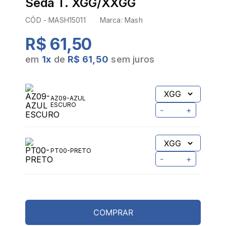
Seda T. XGG/XXGG
CÓD -
MASH15011
Marca:
Mash
R$ 61,50
em
1
x
de
R$ 61,50
sem juros
AZ09-AZUL
ESCURO
-
+
PT00-PRETO
-
+
COMPRAR