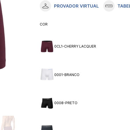
PROVADOR VIRTUAL
TABE
10
º
meia lupo
COR
0CL1-CHERRY LACQUER
0001-BRANCO
0008-PRETO