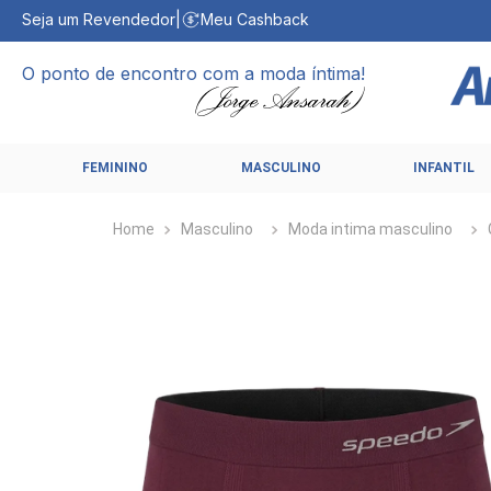
Seja um Revendedor
|
Meu Cashback
O ponto de encontro com a moda íntima!
FEMININO
MASCULINO
INFANTIL
Masculino
Moda intima masculino