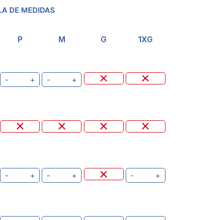
LA DE MEDIDAS
P
M
G
1XG
-
+
-
+
-
+
-
+
-
+