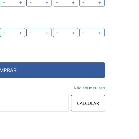
-
+
-
+
-
+
-
+
-
+
-
+
-
+
-
+
MPRAR
Não sei meu cep
CALCULAR