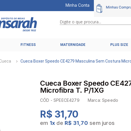
Minha Conta
Digite o que procura...
TERMOS MAIS BUSCADOS
FITNESS
MATERNIDADE
PLUS SIZE
1
º
calcinhas
2
º
pijamas
Cueca
Cueca Boxer Speedo CE4279 Masculina Sem Costura Micro
3
º
cuecas
4
º
kit
Cueca Boxer Speedo CE427
5
º
sutiã liz
Microfibra T. P/1XG
6
º
sutias
CÓD -
SPEECE4279
Marca:
Speedo
7
º
sutiã plus size
R$ 31,70
8
º
hering intimates
em
1
x
de
R$ 31,70
sem juros
9
º
pijama