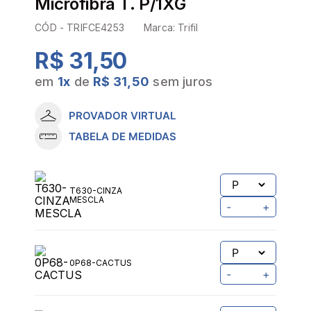
Microfibra T. P/1XG
CÓD -
TRIFCE4253
Marca:
Trifil
R$ 31,50
em
1
x
de
R$ 31,50
sem juros
PROVADOR VIRTUAL
TABELA DE MEDIDAS
T630-CINZA
MESCLA
-
+
0P68-CACTUS
-
+