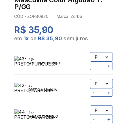
P/GG
CÓD -
ZORB0870
Marca:
Zorba
R$ 35,90
em
1
x
de
R$ 35,90
sem juros
PROVADOR VIRTUAL
TABELA DE MEDIDAS
43-
PRETO/TURQUESA
-
+
42-
PRETO/LARANJA
-
+