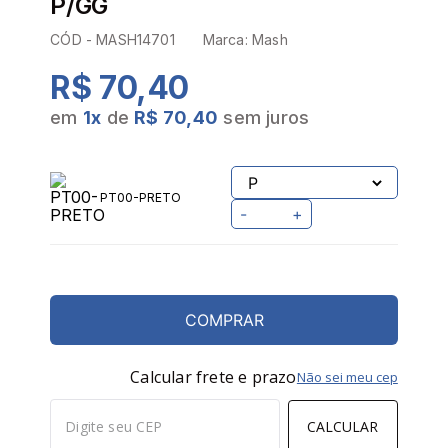
P/GG
CÓD -
MASH14701
Marca:
Mash
R$ 70,40
em
1
x
de
R$ 70,40
sem juros
PT00-PRETO
-
+
COMPRAR
Calcular frete e prazo
Não sei meu cep
CALCULAR