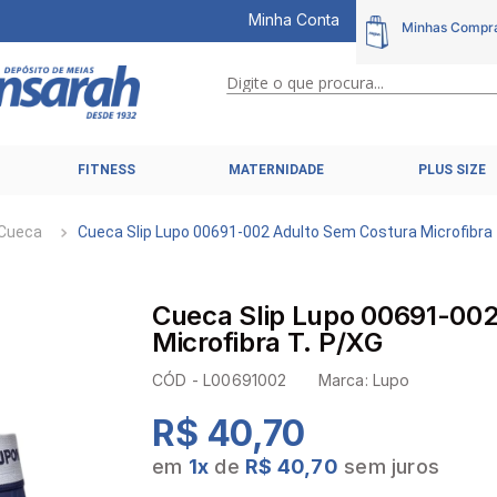
Minha Conta
Digite o que procura...
TERMOS MAIS BUSCADOS
FITNESS
MATERNIDADE
PLUS SIZE
1
º
calcinhas
2
º
pijamas
Cueca
Cueca Slip Lupo 00691-002 Adulto Sem Costura Microfibra 
3
º
cuecas
4
º
kit
Cueca Slip Lupo 00691-002
5
º
sutiã liz
Microfibra T. P/XG
6
º
sutias
CÓD -
L00691002
Marca:
Lupo
7
º
sutiã plus size
R$ 40,70
8
º
hering intimates
em
1
x
de
R$ 40,70
sem juros
9
º
pijama