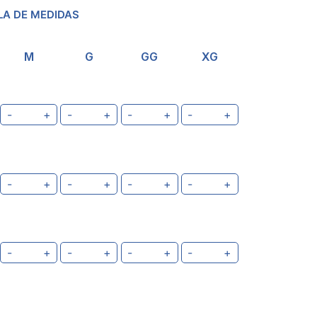
LA DE MEDIDAS
M
G
GG
XG
-
+
-
+
-
+
-
+
-
+
-
+
-
+
-
+
-
+
-
+
-
+
-
+