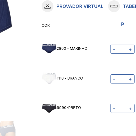
PROVADOR VIRTUAL
TABE
10
º
meia lupo
P
COR
2800 - MARINHO
-
+
1110 - BRANCO
-
+
9990-PRETO
-
+