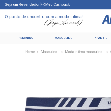
Seja um Revendedor
|
Meu Cashback
O ponto de encontro com a moda íntima!
FEMININO
MASCULINO
INFANTIL
Masculino
Moda intima masculino