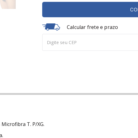
CO
Calcular frete e prazo
Microfibra T. P/XG.
a.