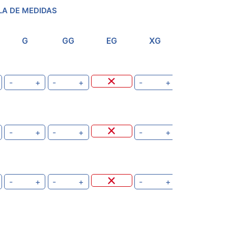
LA DE MEDIDAS
G
GG
EG
XG
-
+
-
+
-
+
-
+
-
+
-
+
-
+
-
+
-
+