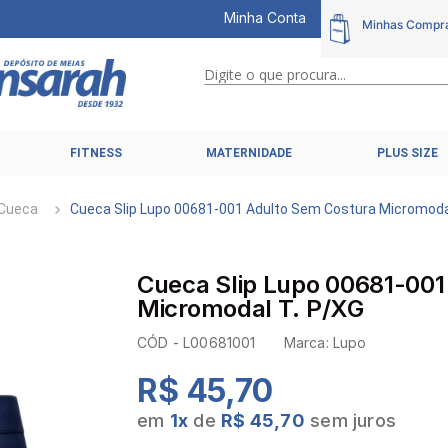
Minha Conta
Digite o que procura...
TERMOS MAIS BUSCADOS
FITNESS
MATERNIDADE
PLUS SIZE
1
º
calcinhas
2
º
pijamas
Cueca
Cueca Slip Lupo 00681-001 Adulto Sem Costura Micromoda
3
º
cuecas
4
º
kit
Cueca Slip Lupo 00681-001
5
º
sutiã liz
Micromodal T. P/XG
6
º
sutias
CÓD -
L00681001
Marca:
Lupo
7
º
sutiã plus size
R$ 45,70
8
º
hering intimates
em
1
x
de
R$ 45,70
sem juros
9
º
pijama