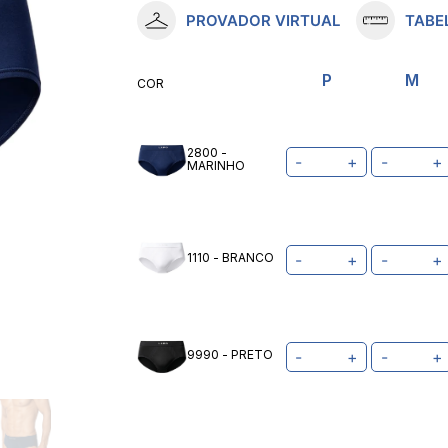
PROVADOR VIRTUAL
TABE
10
º
meia lupo
P
M
COR
2800 -
-
+
-
+
MARINHO
1110 - BRANCO
-
+
-
+
9990 - PRETO
-
+
-
+