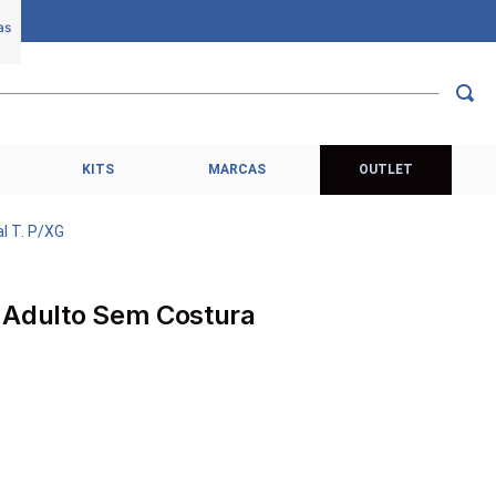
KITS
MARCAS
OUTLET
l T. P/XG
 Adulto Sem Costura