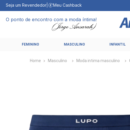
Seja um Revendedor
|
Meu Cashback
O ponto de encontro com a moda íntima!
FEMININO
MASCULINO
INFANTIL
Masculino
Moda intima masculino