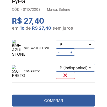
P/EG
CÓD -
S11073003
Marca:
Selene
R$ 27,40
em
1
x
de
R$ 27,40
sem juros
696-AZUL STONE
-
+
550-PRETO
COMPRAR