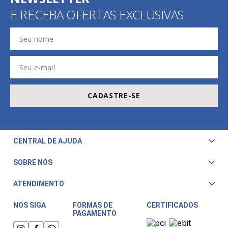
E RECEBA OFERTAS EXCLUSIVAS
CADASTRE-SE
CENTRAL DE AJUDA
Central de Atendimento
SOBRE NÓS
Envio e Entrega
Quem Somos
ATENDIMENTO
Trocas e Devoluções
Nossa Loja
Televendas/WhatsApp: (11) 3228-5611
Fale Conosco
NOS SIGA
FORMAS DE
CERTIFICADOS
PAGAMENTO
Horário de atendimento:
Compra Segura