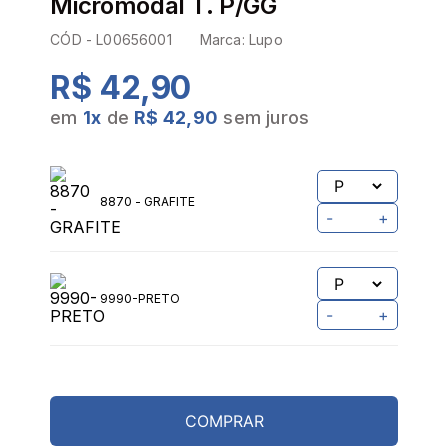
Micromodal T. P/GG
CÓD -
L00656001
Marca:
Lupo
R$ 42,90
em
1
x
de
R$ 42,90
sem juros
8870 - GRAFITE
-
+
9990-PRETO
-
+
COMPRAR