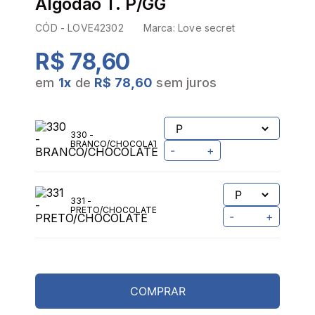
Algodão T. P/GG
CÓD -
LOVE42302
Marca:
Love secret
R$ 78,60
em
1
x
de
R$ 78,60
sem juros
330 -
BRANCO/CHOCOLATE
-
+
331 -
PRETO/CHOCOLATE
-
+
COMPRAR