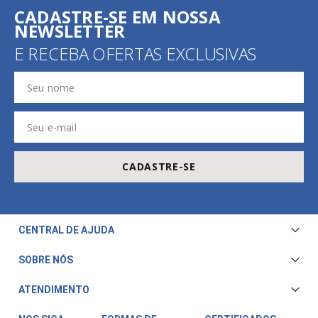
CADASTRE-SE EM NOSSA
NEWSLETTER
E RECEBA OFERTAS EXCLUSIVAS
CADASTRE-SE
CENTRAL DE AJUDA
Central de Atendimento
SOBRE NÓS
Envio e Entrega
Quem Somos
ATENDIMENTO
Trocas e Devoluções
Nossa Loja
Televendas/WhatsApp: (11) 3228-5611
Fale Conosco