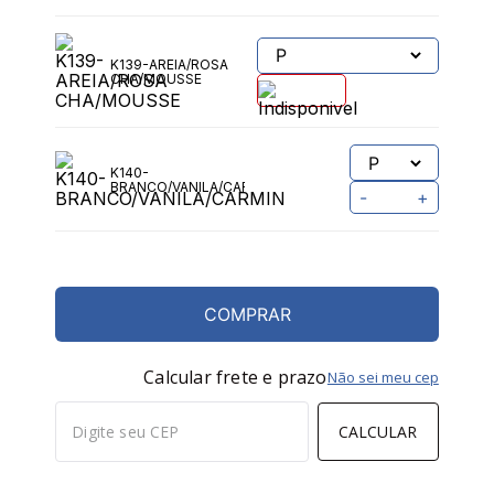
K139-AREIA/ROSA
CHA/MOUSSE
K140-
BRANCO/VANILA/CARMIN
-
+
COMPRAR
Calcular frete e prazo
Não sei meu cep
CALCULAR