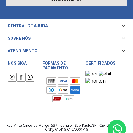
CENTRAL DE AJUDA
Central de Atendimento
SOBRE NÓS
Envio e Entrega
Quem Somos
ATENDIMENTO
Trocas e Devoluções
Nossa Loja
Televendas/WhatsApp: (11) 3228-5611
Fale Conosco
NOS SIGA
FORMAS DE
CERTIFICADOS
PAGAMENTO
Horário de atendimento:
Compra Segura
Segunda a Sexta das 08:00 às 17:30
Meu Cashback
Sábado das 08:00 às 15:00
Rua Vinte Cinco de Março, 537 - Centro - São Paulo/SP - CEP:01021-000 -
CNPJ: 61.419.610/0001-19