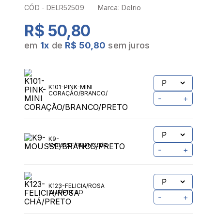
CÓD -
DELR52509
Marca:
Delrio
R$ 50,80
em
1
x
de
R$ 50,80
sem juros
K101-PINK-MINI
CORAÇÃO/BRANCO/PRETO
-
+
K9-
MOUSSE/BRANCO/PRETO
-
+
K123-FELICIA/ROSA
CHÁ/PRETO
-
+