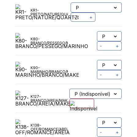
KR1-
PRETO/NATURE/QUARTZO
-
+
K80-
BRANCO/PESSEGO/MARINHO
-
+
K90-
MARINHO/BRANCO/MAKE
-
+
K127-
BRANCO/AREIA/MAKE
K138-
OFF/ROMANCE/AREIA
-
+