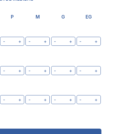
P
M
G
EG
-
+
-
+
-
+
-
+
-
+
-
+
-
+
-
+
-
+
-
+
-
+
-
+