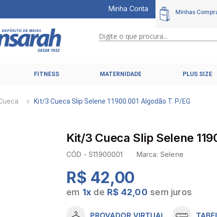
Minha Conta
Digite o que procura...
TERMOS MAIS BUSCADOS
FITNESS
MATERNIDADE
PLUS SIZE
1
º
calcinhas
2
º
pijamas
Cueca
Kit/3 Cueca Slip Selene 11900.001 Algodão T. P/EG
3
º
cuecas
4
º
kit
Kit/3 Cueca Slip Selene 11
5
º
sutiã liz
CÓD -
S11900001
Marca:
Selene
6
º
sutias
R$ 42,00
7
º
sutiã plus size
em
1
x
de
R$ 42,00
sem juros
8
º
hering intimates
9
º
pijama
PROVADOR VIRTUAL
TABE