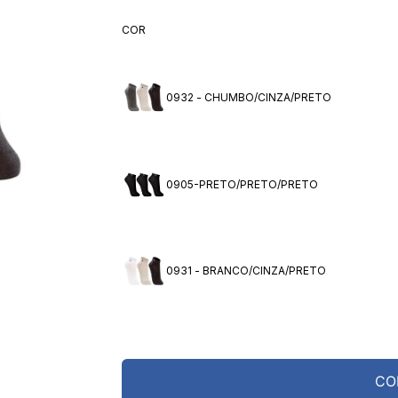
10
º
meia lupo
COR
0932 - CHUMBO/CINZA/PRETO
0905-PRETO/PRETO/PRETO
0931 - BRANCO/CINZA/PRETO
CO