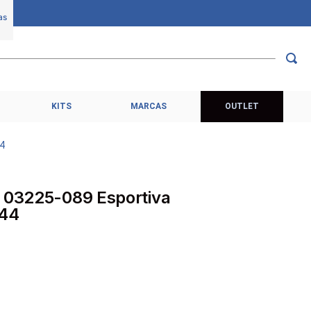
KITS
MARCAS
OUTLET
44
o 03225-089 Esportiva
/44