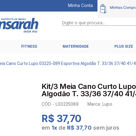
Minha Conta
Digite o que procura...
TERMOS MAIS BUSCADOS
FITNESS
MATERNIDADE
PLUS SIZE
1
º
calcinhas
2
º
pijamas
eia Cano Curto Lupo 03225-089 Esportiva Algodão T. 33/36 37/40 41/
3
º
cuecas
4
º
kit
Kit/3 Meia Cano Curto Lup
5
º
sutiã liz
Algodão T. 33/36 37/40 41
6
º
sutias
CÓD -
L03225089
Marca:
Lupo
7
º
sutiã plus size
R$ 37,70
8
º
hering intimates
em
1
x
de
R$ 37,70
sem juros
9
º
pijama