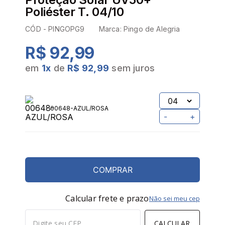
Poliéster T. 04/10
CÓD -
PINGOPG9
Marca:
Pingo de Alegria
R$ 92,99
em
1
x
de
R$ 92,99
sem juros
00648-AZUL/ROSA
-
+
COMPRAR
Calcular frete e prazo
Não sei meu cep
CALCULAR