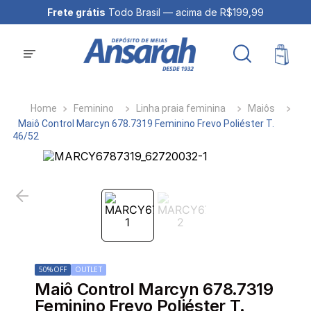
Frete grátis
Todo Brasil — acima de R$199,99
Feminino
Linha praia feminina
Maiôs
Maiô Control Marcyn 678.7319 Feminino Frevo Poliéster T.
46/52
50%
OFF
OUTLET
Maiô Control Marcyn 678.7319
Feminino Frevo Poliéster T.