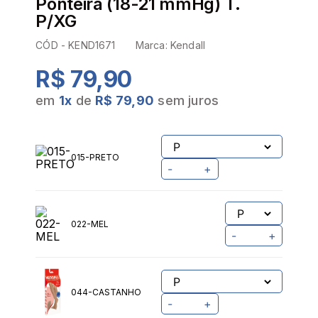
Ponteira (18-21 mmHg) T.
P/XG
CÓD -
KEND1671
Marca:
Kendall
R$ 79,90
em
1
x
de
R$ 79,90
sem juros
PROVADOR VIRTUAL
TABELA DE MEDIDAS
015-PRETO
-
+
022-MEL
-
+