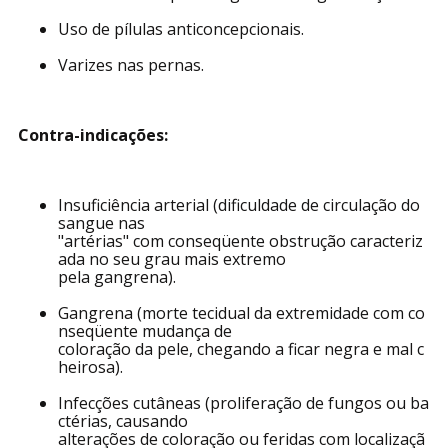
Muito tempo em pé ou sentada.
Propensão hereditária.
Recomendável para viagens de longa duração.
Uso de pílulas anticoncepcionais.
Varizes nas pernas.
Contra-indicações:
Insuficiência arterial (dificuldade de circulação do
sangue nas
"artérias" com conseqüente obstrução caracteriz
ada no seu grau mais extremo
pela gangrena).
Gangrena (morte tecidual da extremidade com co
nseqüente mudança de
coloração da pele, chegando a ficar negra e mal c
heirosa).