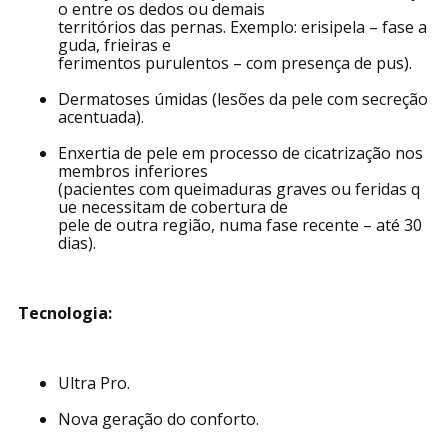
Infecções cutâneas (proliferação de fungos ou ba
ctérias, causando
alterações de coloração ou feridas com localizaçã
o entre os dedos ou demais
territórios das pernas. Exemplo: erisipela – fase a
guda, frieiras e
ferimentos purulentos – com presença de pus).
Dermatoses úmidas (lesões da pele com secreção
acentuada).
Enxertia de pele em processo de cicatrização nos
membros inferiores
(pacientes com queimaduras graves ou feridas q
ue necessitam de cobertura de
pele de outra região, numa fase recente – até 30
dias).
Tecnologia: