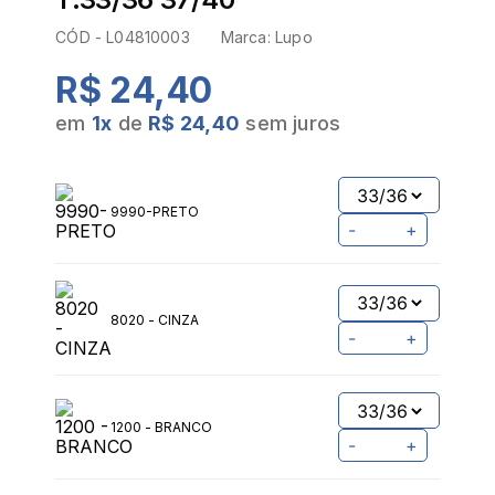
CÓD -
L04810003
Marca:
Lupo
R$ 24,40
em
1
x
de
R$ 24,40
sem juros
9990-PRETO
-
+
8020 - CINZA
-
+
1200 - BRANCO
-
+