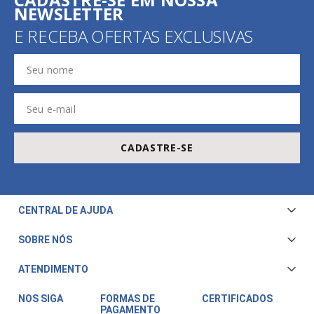
NEWSLETTER
E RECEBA OFERTAS EXCLUSIVAS
CADASTRE-SE
CENTRAL DE AJUDA
Central de Atendimento
SOBRE NÓS
Envio e Entrega
Quem Somos
ATENDIMENTO
Trocas e Devoluções
Nossa Loja
Televendas/WhatsApp: (11) 3228-5611
Fale Conosco
NOS SIGA
FORMAS DE
CERTIFICADOS
PAGAMENTO
Horário de atendimento: