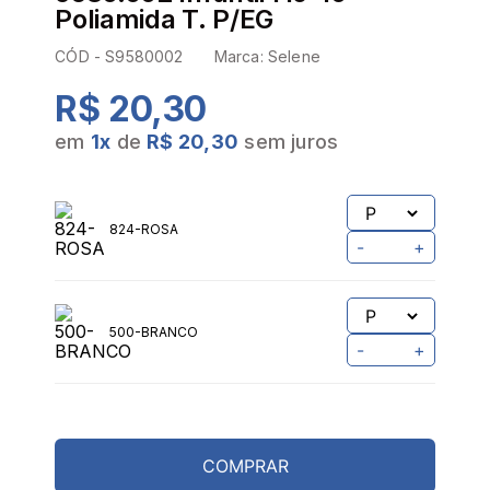
Poliamida T. P/EG
CÓD -
S9580002
Marca:
Selene
R$ 20,30
em
1
x
de
R$ 20,30
sem juros
824-ROSA
-
+
500-BRANCO
-
+
COMPRAR