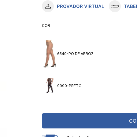
PROVADOR VIRTUAL
TABE
10
º
meia lupo
COR
6540-PÓ DE ARROZ
9990-PRETO
CO