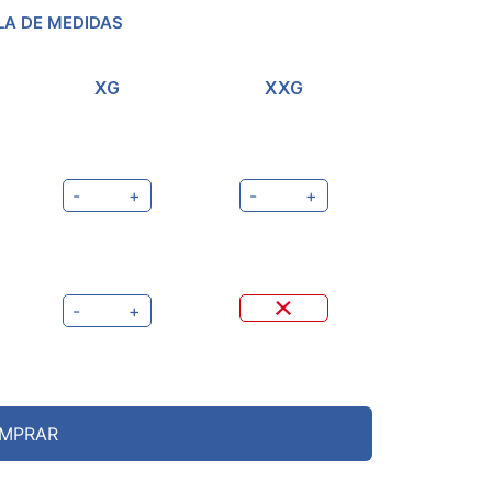
LA DE MEDIDAS
XG
XXG
-
+
-
+
-
+
MPRAR