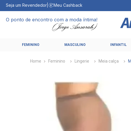
Seja um Revendedor
|
Meu Cashback
O ponto de encontro com a moda íntima!
FEMININO
MASCULINO
INFANTIL
Feminino
Lingerie
Meia calça
M