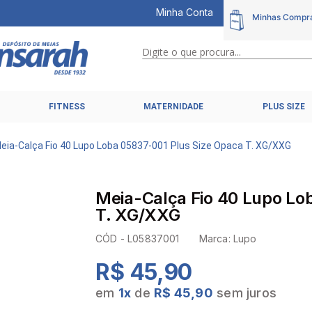
Minha Conta
Digite o que procura...
TERMOS MAIS BUSCADOS
FITNESS
MATERNIDADE
PLUS SIZE
1
º
calcinhas
2
º
pijamas
eia-Calça Fio 40 Lupo Loba 05837-001 Plus Size Opaca T. XG/XXG
3
º
cuecas
4
º
kit
Meia-Calça Fio 40 Lupo Lo
5
º
sutiã liz
T. XG/XXG
6
º
sutias
CÓD -
L05837001
Marca:
Lupo
7
º
sutiã plus size
R$ 45,90
8
º
hering intimates
em
1
x
de
R$ 45,90
sem juros
9
º
pijama