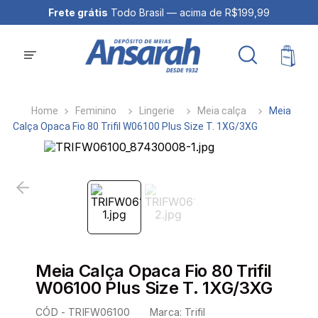
Frete grátis
Todo Brasil — acima de R$199,99
Feminino
Lingerie
Meia calça
Meia
Calça Opaca Fio 80 Trifil W06100 Plus Size T. 1XG/3XG
Meia Calça Opaca Fio 80 Trifil
W06100 Plus Size T. 1XG/3XG
CÓD -
TRIFW06100
Marca:
Trifil