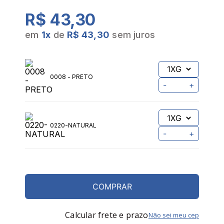
R$ 43,30
em
1
x
de
R$ 43,30
sem juros
0008 - PRETO
-
+
0220-NATURAL
-
+
COMPRAR
Calcular frete e prazo
Não sei meu cep