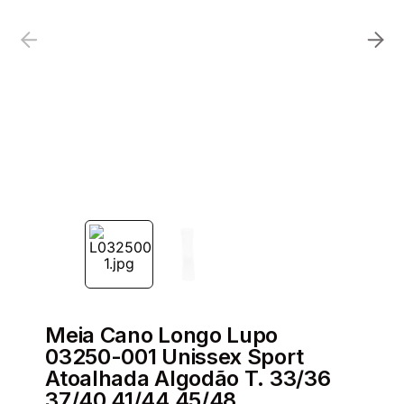
Meia Cano Longo Lupo
03250-001 Unissex Sport
Atoalhada Algodão T. 33/36
37/40 41/44 45/48