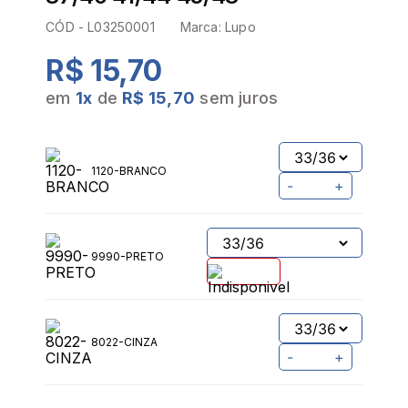
CÓD -
L03250001
Marca:
Lupo
R$ 15,70
em
1
x
de
R$ 15,70
sem juros
1120-BRANCO
-
+
9990-PRETO
8022-CINZA
-
+