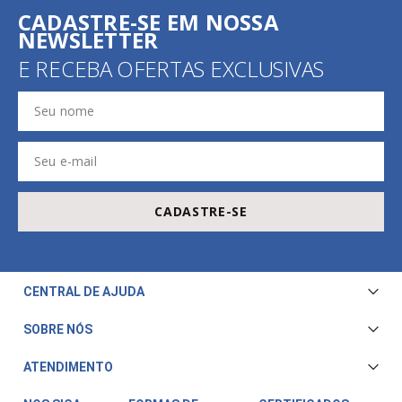
CADASTRE-SE EM NOSSA
NEWSLETTER
E RECEBA OFERTAS EXCLUSIVAS
CADASTRE-SE
CENTRAL DE AJUDA
Central de Atendimento
SOBRE NÓS
Envio e Entrega
Quem Somos
ATENDIMENTO
Trocas e Devoluções
Nossa Loja
Televendas/WhatsApp: (11) 3228-5611
Fale Conosco