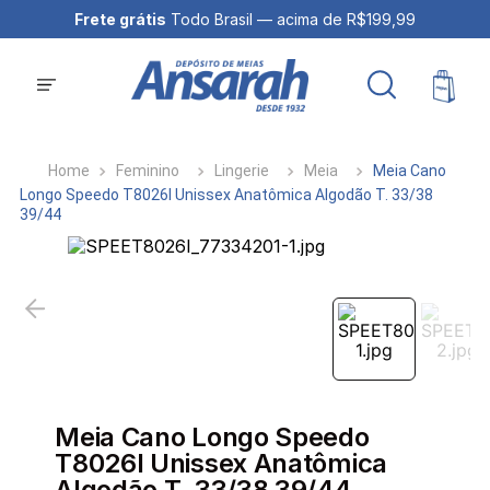
Frete grátis
Todo Brasil — acima de R$199,99
Feminino
Lingerie
Meia
Meia Cano
Longo Speedo T8026I Unissex Anatômica Algodão T. 33/38
39/44
Meia Cano Longo Speedo
T8026I Unissex Anatômica
Algodão T. 33/38 39/44