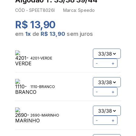
CÓD -
SPEET8026I
Marca:
Speedo
R$ 13,90
em
1
x
de
R$ 13,90
sem juros
4201-VERDE
-
+
1110-BRANCO
-
+
2690-MARINHO
-
+