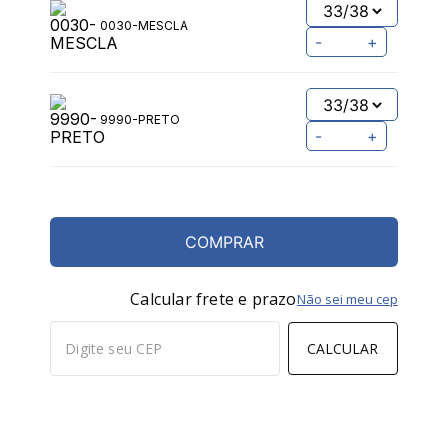
0030-MESCLA
-
+
9990-PRETO
-
+
COMPRAR
Calcular frete e prazo
Não sei meu cep
CALCULAR