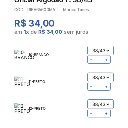
CÓD -
RIKA65600MA
Marca:
Times
R$ 34,00
em
1
x
de
R$ 34,00
sem juros
10-BRANCO
-
+
11-PRETO
-
+
12-PRETO
-
+