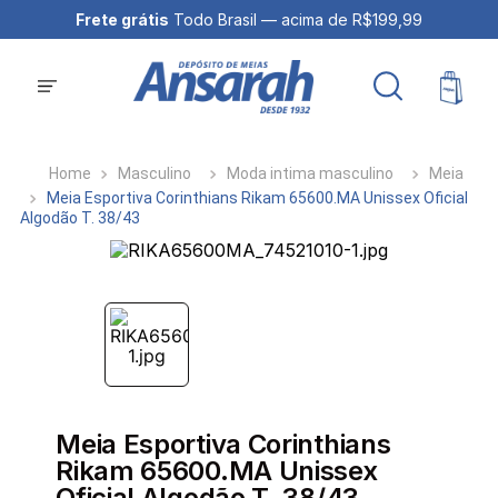
Frete grátis
Todo Brasil — acima de R$199,99
Masculino
Moda intima masculino
Meia
Meia Esportiva Corinthians Rikam 65600.MA Unissex Oficial
Algodão T. 38/43
Meia Esportiva Corinthians
Rikam 65600.MA Unissex
Oficial Algodão T. 38/43