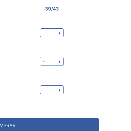
39/43
-
+
-
+
-
+
MPRAR