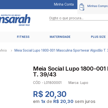
Minha Conta
Digite o que procura...
TERMOS MAIS BUSCADOS
FITNESS
MATERNIDADE
PLUS SIZE
1
º
calcinhas
2
º
pijamas
Meia
Meia Social Lupo 1800-001 Masculina Sportwear Algodão T.
3
º
cuecas
4
º
kit
Meia Social Lupo 1800-001
5
º
sutiã liz
T. 39/43
6
º
sutias
CÓD -
L01800001
Marca:
Lupo
7
º
sutiã plus size
R$ 20,30
8
º
hering intimates
em
1
x
de
R$ 20,30
sem juros
9
º
pijama