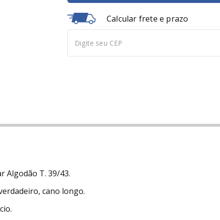
Calcular frete e prazo
r Algodão T. 39/43.
verdadeiro, cano longo.
io.