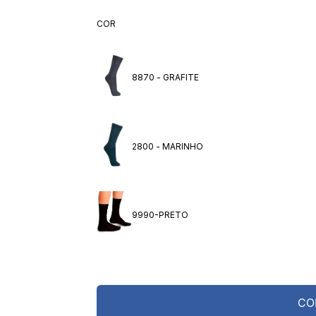
10
º
meia lupo
COR
8870 - GRAFITE
2800 - MARINHO
9990-PRETO
CO