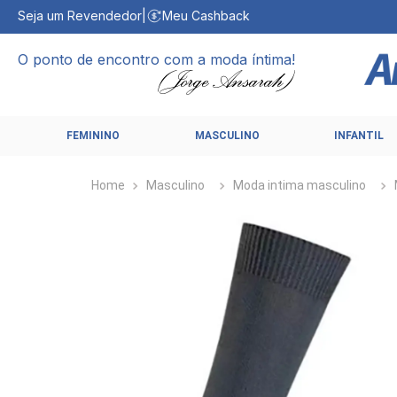
Seja um Revendedor
|
Meu Cashback
O ponto de encontro com a moda íntima!
FEMININO
MASCULINO
INFANTIL
Masculino
Moda intima masculino