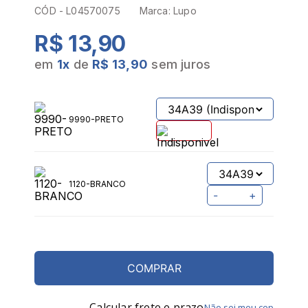
CÓD -
L04570075
Marca:
Lupo
R$ 13,90
em
1
x
de
R$ 13,90
sem juros
9990-PRETO
1120-BRANCO
-
+
COMPRAR
Calcular frete e prazo
Não sei meu cep