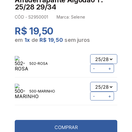
25/28 29/34
CÓD -
S2950001
Marca:
Selene
R$ 19,50
em
1
x
de
R$ 19,50
sem juros
502-ROSA
-
+
500-MARINHO
-
+
COMPRAR