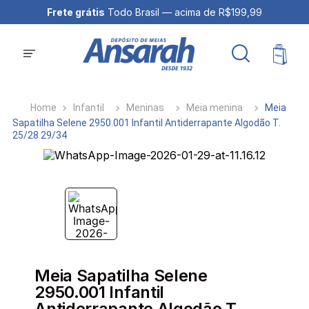
Frete grátis
Todo Brasil — acima de R$199,99
Infantil
Meninas
Meia menina
Meia
Sapatilha Selene 2950.001 Infantil Antiderrapante Algodão T.
25/28 29/34
Meia Sapatilha Selene
2950.001 Infantil
Antiderrapante Algodão T.