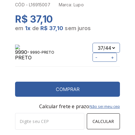
CÓD -
L16915007
Marca:
Lupo
R$ 37,10
em
1
x
de
R$ 37,10
sem juros
9990-PRETO
-
+
COMPRAR
Calcular frete e prazo
Não sei meu cep
CALCULAR