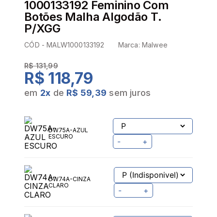
1000133192 Feminino Com
Botões Malha Algodão T.
P/XGG
CÓD -
MALW1000133192
Marca:
Malwee
R$ 131,99
R$ 118,79
em
2
x
de
R$ 59,39
sem juros
DW75A-AZUL
ESCURO
-
+
DW74A-CINZA
CLARO
-
+