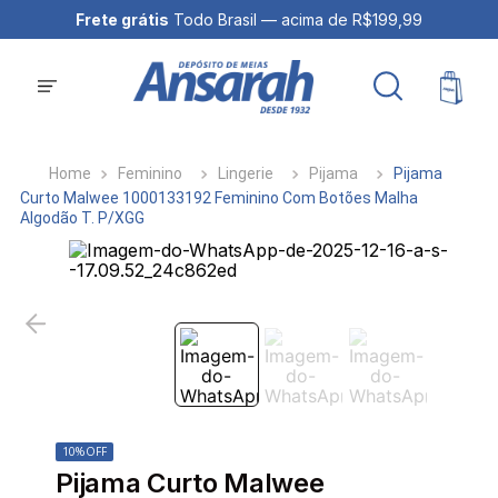
Frete grátis
Todo Brasil — acima de R$199,99
Feminino
Lingerie
Pijama
Pijama
Curto Malwee 1000133192 Feminino Com Botões Malha
Algodão T. P/XGG
10%
OFF
Pijama Curto Malwee