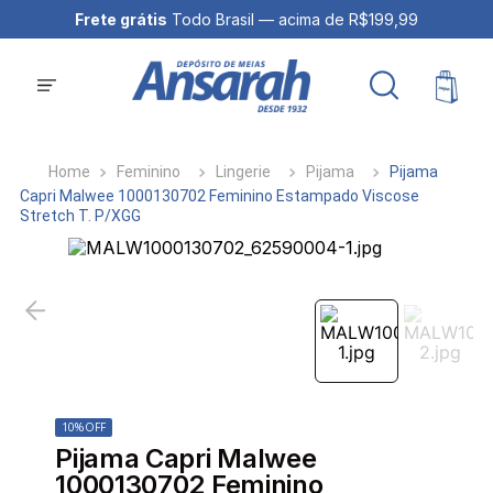
Frete grátis
Todo Brasil — acima de R$199,99
Feminino
Lingerie
Pijama
Pijama
Capri Malwee 1000130702 Feminino Estampado Viscose
Stretch T. P/XGG
10%
OFF
Pijama Capri Malwee
1000130702 Feminino