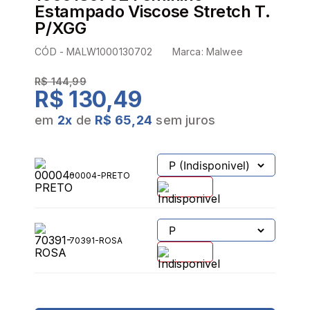
Estampado Viscose Stretch T.
P/XGG
CÓD -
MALW1000130702
Marca:
Malwee
R$ 144,99
R$ 130,49
em
2
x
de
R$ 65,24
sem juros
00004-PRETO
70391-ROSA