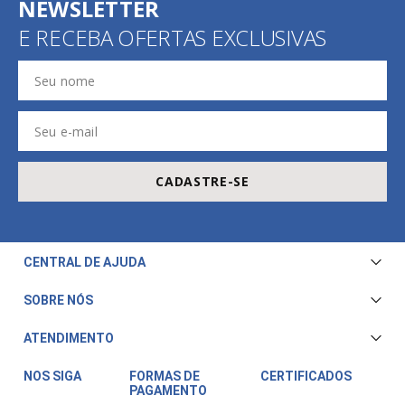
NEWSLETTER
E RECEBA OFERTAS EXCLUSIVAS
CADASTRE-SE
CENTRAL DE AJUDA
Central de Atendimento
SOBRE NÓS
Envio e Entrega
Quem Somos
ATENDIMENTO
Trocas e Devoluções
Nossa Loja
Televendas/WhatsApp: (11) 3228-5611
Fale Conosco
NOS SIGA
FORMAS DE
CERTIFICADOS
PAGAMENTO
Horário de atendimento:
Compra Segura