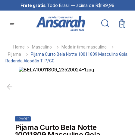
Frete grátis
Todo Brasil — acima de R$199,99
Masculino
Moda intima masculino
Pijama
Pijama Curto Bela Notte 10011809 Masculino Gola
Redonda Algodão T. P/GG
10%
OFF
Pijama Curto Bela Notte
10011809 Masculino Gola