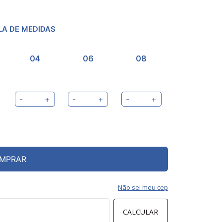
LA DE MEDIDAS
04
06
08
-
+
-
+
-
+
MPRAR
Não sei meu cep
CALCULAR