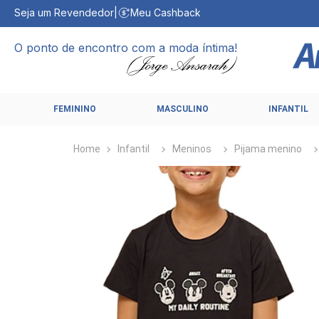
Seja um Revendedor
|
Meu Cashback
O ponto de encontro com a moda íntima!
FEMININO
MASCULINO
INFANTIL
Infantil
Meninos
Pijama menino