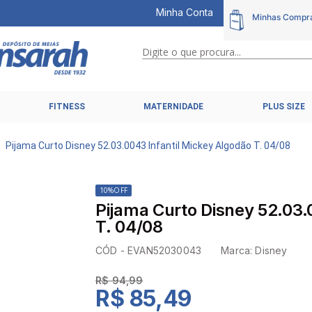
Minha Conta
Digite o que procura...
TERMOS MAIS BUSCADOS
FITNESS
MATERNIDADE
PLUS SIZE
1
º
calcinhas
2
º
pijamas
Pijama Curto Disney 52.03.0043 Infantil Mickey Algodão T. 04/08
3
º
cuecas
4
º
kit
10%
OFF
Pijama Curto Disney 52.03.
5
º
sutiã liz
T. 04/08
6
º
sutias
CÓD -
EVAN52030043
Marca:
Disney
7
º
sutiã plus size
R$ 94,99
8
º
hering intimates
R$ 85,49
9
º
pijama