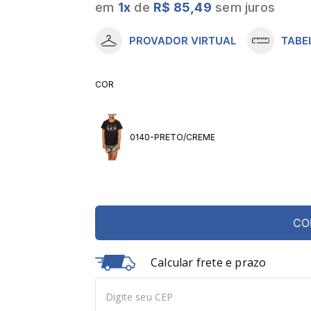
em
1
x
de
R$ 85,49
sem juros
10
º
meia lupo
PROVADOR VIRTUAL
TABE
COR
0140-PRETO/CREME
CO
Calcular frete e prazo