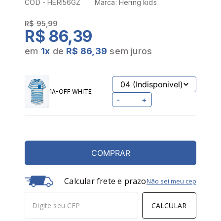
CÓD -
HERI56GZ
Marca:
Hering kids
R$ 95,99
R$ 86,39
em
1
x
de
R$ 86,39
sem juros
1A-OFF WHITE
-
+
COMPRAR
Calcular frete e prazo
Não sei meu cep
CALCULAR