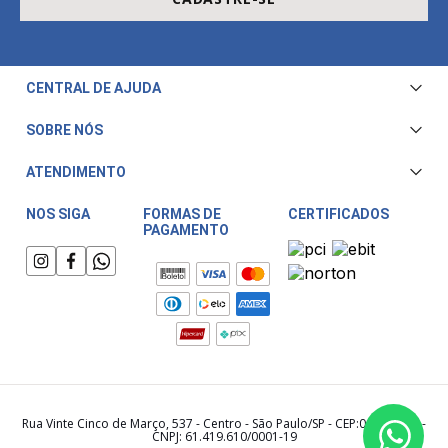
CENTRAL DE AJUDA
Central de Atendimento
SOBRE NÓS
Envio e Entrega
Quem Somos
ATENDIMENTO
Trocas e Devoluções
Nossa Loja
Televendas/WhatsApp: (11) 3228-5611
Fale Conosco
NOS SIGA
FORMAS DE
CERTIFICADOS
PAGAMENTO
Horário de atendimento:
Compra Segura
Segunda a Sexta das 08:00 às 17:30
Meu Cashback
Sábado das 08:00 às 15:00
Rua Vinte Cinco de Março, 537 - Centro - São Paulo/SP - CEP:01021-000 -
CNPJ: 61.419.610/0001-19