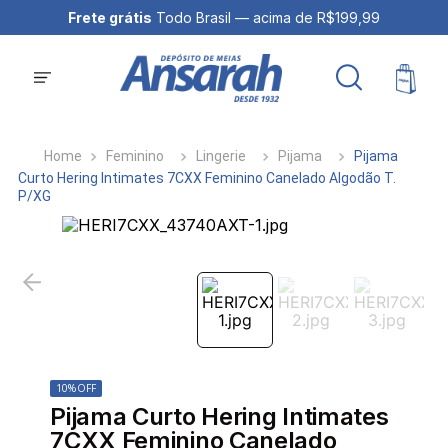
Frete grátis
Todo Brasil — acima de R$199,99
Feminino
Lingerie
Pijama
Pijama
Curto Hering Intimates 7CXX Feminino Canelado Algodão T.
P/XG
10%
OFF
Pijama Curto Hering Intimates
7CXX Feminino Canelado