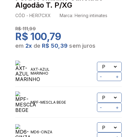
Algodão T. P/XG
CÓD -
HERI7CXX
Marca:
Hering intimates
R$ 111,99
R$ 100,79
em
2
x
de
R$ 50,39
sem juros
AXT-AZUL
MARINHO
-
+
MPF-MESCLA BEGE
-
+
MD6-CINZA