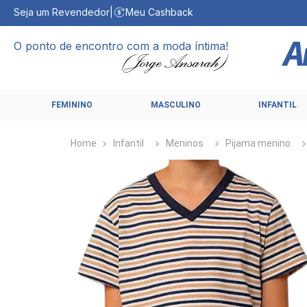
Seja um Revendedor
|
Meu Cashback
O ponto de encontro com a moda íntima!
FEMININO
MASCULINO
INFANTIL
Infantil
Meninos
Pijama menino