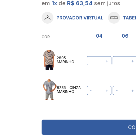
em
1
x
de
R$ 63,54
sem juros
10
º
meia lupo
PROVADOR VIRTUAL
TABE
04
06
COR
2805 -
-
+
-
+
MARINHO
8235 - CINZA
-
+
-
+
MARINHO
CO