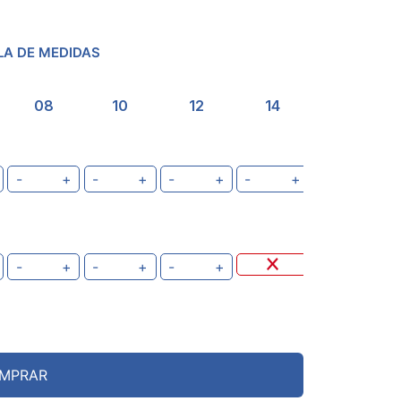
LA DE MEDIDAS
08
10
12
14
16
-
+
-
+
-
+
-
+
-
+
-
+
-
+
-
+
MPRAR