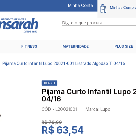
Minha Conta
Digite o que procura...
TERMOS MAIS BUSCADOS
FITNESS
MATERNIDADE
PLUS SIZE
1
º
calcinhas
2
º
pijamas
Pijama Curto Infantil Lupo 20021-001 Listrado Algodão T. 04/16
3
º
cuecas
4
º
kit
10%
OFF
Pijama Curto Infantil Lupo 
5
º
sutiã liz
04/16
6
º
sutias
CÓD -
L20021001
Marca:
Lupo
7
º
sutiã plus size
R$ 70,60
8
º
hering intimates
R$ 63,54
9
º
pijama