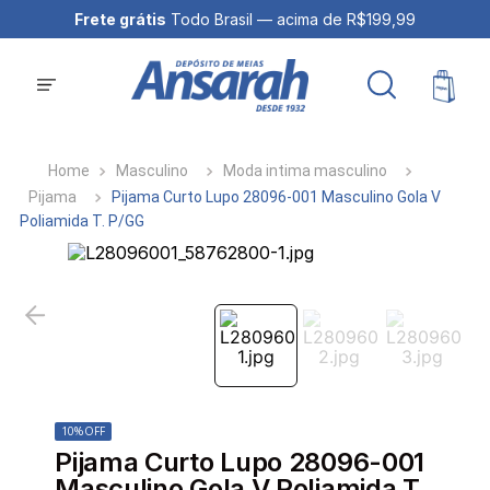
Frete grátis
Todo Brasil — acima de R$199,99
Masculino
Moda intima masculino
Pijama
Pijama Curto Lupo 28096-001 Masculino Gola V
Poliamida T. P/GG
10%
OFF
Pijama Curto Lupo 28096-001
Masculino Gola V Poliamida T.