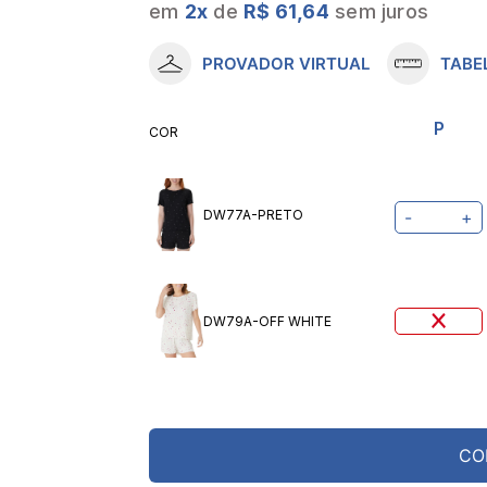
em
2
x
de
R$ 61,64
sem juros
10
º
meia lupo
PROVADOR VIRTUAL
TABE
P
COR
DW77A-PRETO
-
+
DW79A-OFF WHITE
CO