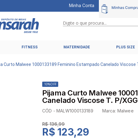
Minha Conta
Digite o que procura...
TERMOS MAIS BUSCADOS
FITNESS
MATERNIDADE
PLUS SIZE
1
º
calcinhas
2
º
pijamas
ma Curto Malwee 1000133189 Feminino Estampado Canelado Viscose 
3
º
cuecas
4
º
kit
10%
OFF
Pijama Curto Malwee 1000
5
º
sutiã liz
Canelado Viscose T. P/XGG
6
º
sutias
CÓD -
MALW1000133189
Marca:
Malwee
7
º
sutiã plus size
R$ 136,99
8
º
hering intimates
R$ 123,29
9
º
pijama