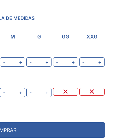
LA DE MEDIDAS
M
G
GG
XXG
-
+
-
+
-
+
-
+
-
+
-
+
MPRAR