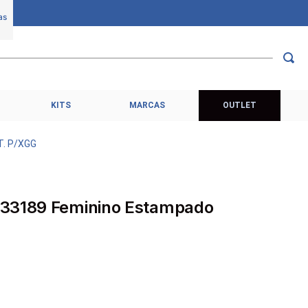
KITS
MARCAS
OUTLET
T. P/XGG
133189 Feminino Estampado