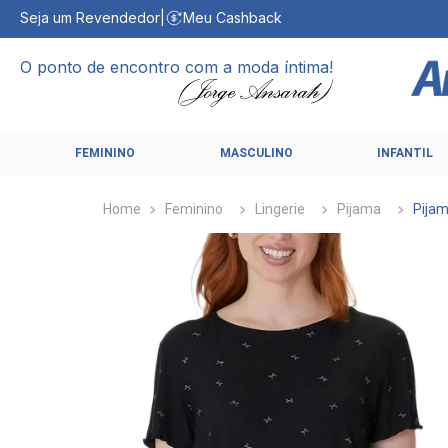
Seja um Revendedor
|
Meu Cashback
O ponto de encontro com a moda íntima!
FEMININO
MASCULINO
INFANTIL
Feminino
Lingerie
Pijama
Pija