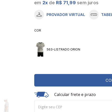
em
2
x
de
R$ 71,99
sem juros
10
º
meia lupo
PROVADOR VIRTUAL
TABE
COR
563-LISTRADO ORION
CO
Calcular frete e prazo