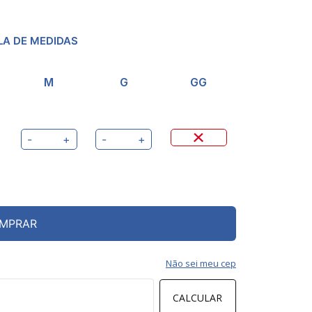
LA DE MEDIDAS
M
G
GG
-
+
-
+
MPRAR
Não sei meu cep
CALCULAR