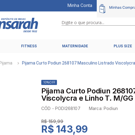
Minha Conta
Digite o que procura...
TERMOS MAIS BUSCADOS
FITNESS
MATERNIDADE
PLUS SIZE
1
º
calcinhas
2
º
pijamas
Pijama
Pijama Curto Podiun 268107 Masculino Listrado Viscolycra
3
º
cuecas
4
º
kit
10%
OFF
Pijama Curto Podiun 268107
5
º
sutiã liz
Viscolycra e Linho T. M/GG
6
º
sutias
CÓD -
PODI268107
Marca:
Podiun
7
º
sutiã plus size
R$ 159,99
8
º
hering intimates
R$ 143,99
9
º
pijama