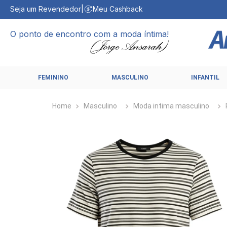
Seja um Revendedor
|
Meu Cashback
O ponto de encontro com a moda íntima!
FEMININO
MASCULINO
INFANTIL
Masculino
Moda intima masculino